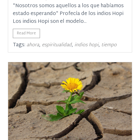
"Nosotros somos aquellos a los que habíamos
estado esperando" Profecía de los indios Hopi
Los indios Hopi son el modelo...
Read More
Tags:
,
,
,
ahora
espiritualidad
indios hopi
tiempo