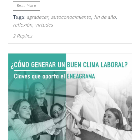
Read More
Tags:
,
,
,
agradecer
autoconocimiento
fin de año
,
reflexión
virtudes
2 Replies