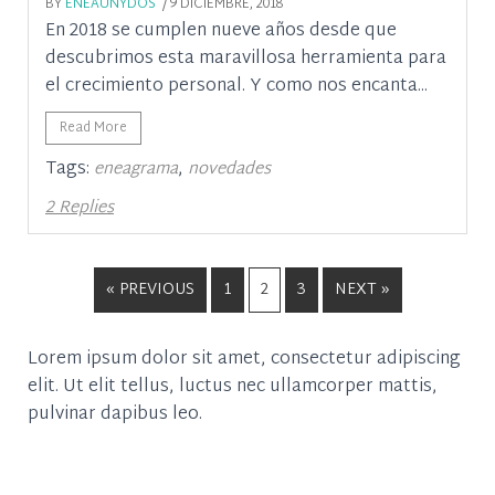
BY
ENEAUNYDOS
/ 9 DICIEMBRE, 2018
En 2018 se cumplen nueve años desde que
descubrimos esta maravillosa herramienta para
el crecimiento personal. Y como nos encanta...
Read More
Tags:
,
eneagrama
novedades
2 Replies
« PREVIOUS
1
2
3
NEXT »
Lorem ipsum dolor sit amet, consectetur adipiscing
elit. Ut elit tellus, luctus nec ullamcorper mattis,
pulvinar dapibus leo.