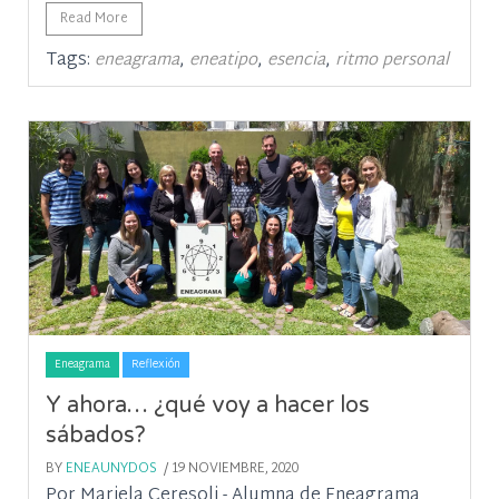
Read More
Tags:
,
,
,
eneagrama
eneatipo
esencia
ritmo personal
Eneagrama
Reflexión
Y ahora… ¿qué voy a hacer los
sábados?
BY
ENEAUNYDOS
/ 19 NOVIEMBRE, 2020
Por Mariela Ceresoli - Alumna de Eneagrama