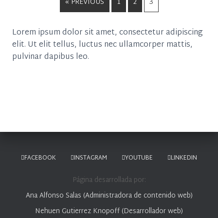
« PREVIOUS
1
2
3
Lorem ipsum dolor sit amet, consectetur adipiscing
elit. Ut elit tellus, luctus nec ullamcorper mattis,
pulvinar dapibus leo.
FACEBOOK
INSTAGRAM
YOUTUBE
LINKEDIN
Página desarrollada por:
Ana Alfonso Salas (Administradora de contenido web)
Nehuen Gutierrez Knopoff (Desarrollador web)