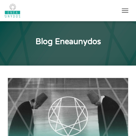
CAMB
Blog Eneaunydos