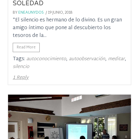
SOLEDAD
BY
ENEAUNYDOS
/ 19 JUNIO, 2018
"El silencio es hermano de lo divino. Es un gran
amigo íntimo que pone al descubierto los
tesoros de la...
Read More
Tags:
,
,
,
autoconocimiento
autoobservación
meditar
silencio
1 Reply