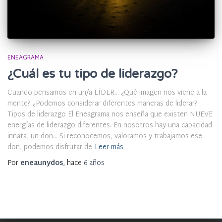
ENEAGRAMA
¿Cuál es tu tipo de liderazgo?
Cuando pensamos en un/a LÍDER… ¿Qué imagen nos viene a la
mente? ¿Podemos considerar diferentes maneras de liderar?
Tipos de liderazgo El Eneagrama nos enseña que existen NUEVE
energías de liderazgo diferentes. En nosotros hay una capacidad
innata, un don… Si reconocemos, valoramos y trabajamos ese
don, podemos disfrutar de
Leer más
Por
eneaunydos
, hace
6 años