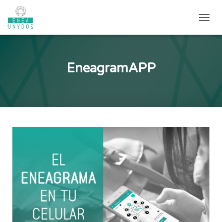
CAMB
EneagramAPP