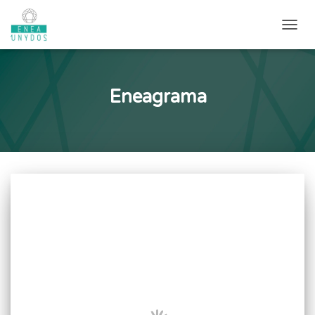
CAMB
Eneagrama