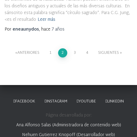
los diseños antiguos y actuales de las más diversas culturas. En
sánscrito esta palabra significa “círculo sagrado”. Para C.G. Jung,
<es el resultado
Leer más
Por
eneaunydos
, hace
7 años
ANTERIORES
1
2
3
4
SIGUIENTES
FACEBOOK
INSTAGRAM
YOUTUBE
LINKEDIN
Página desarrollada por:
Ana Alfonso Salas (Administradora de contenido web)
Nehuen Gutierrez Knopoff (Desarrollador web)