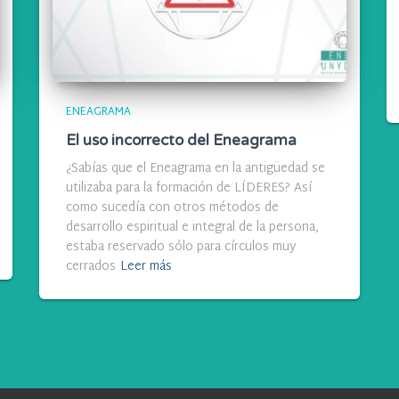
ENEAGRAMA
El uso incorrecto del Eneagrama
¿Sabías que el Eneagrama en la antigüedad se
utilizaba para la formación de LÍDERES? Así
como sucedía con otros métodos de
desarrollo espiritual e integral de la persona,
estaba reservado sólo para círculos muy
cerrados
Leer más