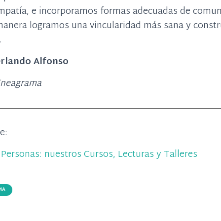
empatía, e incorporamos formas adecuadas de comun
manera logramos una vincularidad más sana y constru
.
Orlando Alfonso
Eneagrama
te:
Personas: nuestros Cursos, Lecturas y Talleres
MA