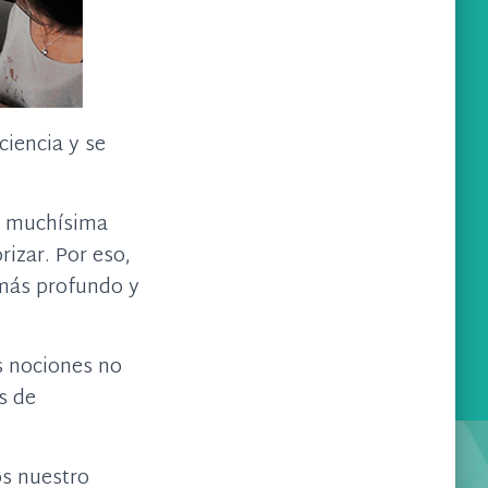
ciencia y se
a muchísima
rizar.
Por eso,
 más profundo y
 nociones no
s de
os nuestro