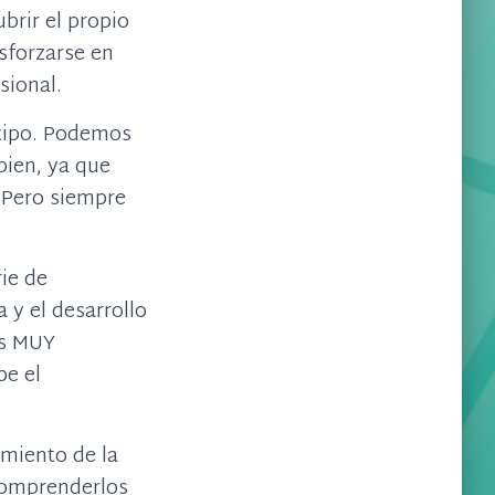
brir el propio
esforzarse en
sional.
atipo. Podemos
bien, ya que
 Pero siempre
ie de
 y el desarrollo
es MUY
be el
miento de la
comprenderlos