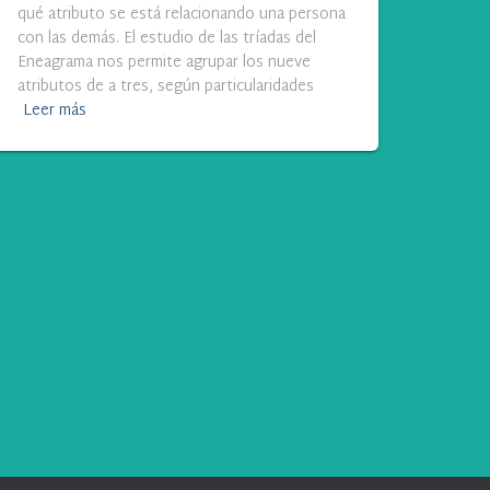
qué atributo se está relacionando una persona
con las demás. El estudio de las tríadas del
Eneagrama nos permite agrupar los nueve
atributos de a tres, según particularidades
Leer más