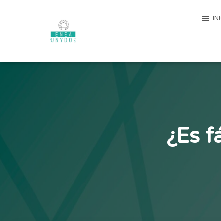
IN
¿Es f