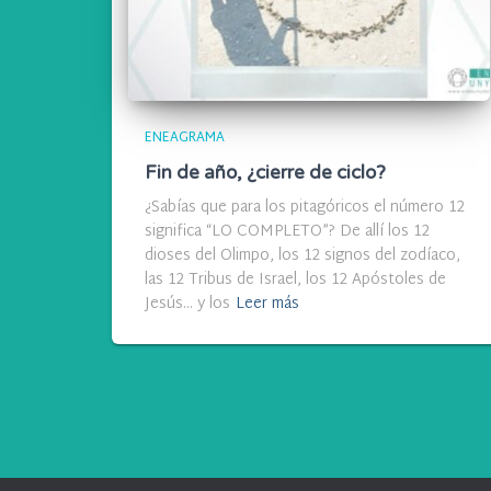
ENEAGRAMA
Fin de año, ¿cierre de ciclo?
¿Sabías que para los pitagóricos el número 12
significa “LO COMPLETO”? De allí los 12
dioses del Olimpo, los 12 signos del zodíaco,
las 12 Tribus de Israel, los 12 Apóstoles de
Jesús… y los
Leer más