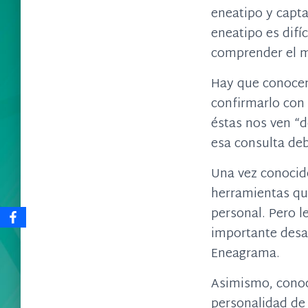
eneatipo y capta
eneatipo es difí
comprender el m
Hay que conocer
confirmarlo con
éstas nos ven “d
esa consulta deb
Una vez conocid
herramientas que
personal. Pero l
importante desar
Eneagrama.
Asimismo, conoc
personalidad de