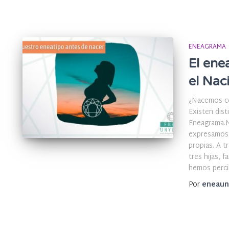
ENEAGRAMA
El ene
el Nac
¿Nacemos co
Existen dist
Eneagrama.M
expresamos 
propias. A t
tres hijas, 
hemos perci
Por
eneaun