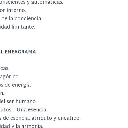
onscientes y automáticas.
or interno.
 de la conciencia.
idad limitante.
DEL ENEAGRAMA
cas.
agórico.
s de energía.
n.
del ser humano.
utos – Una esencia.
s de esencia, atributo y eneatipo.
idad y la armonía.