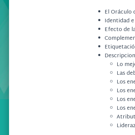
El Oráculo 
Identidad e 
Efecto de l
Complementa
Etiquetación
Descripcio
Lo mej
Las de
Los ene
Los ene
Los en
Los ene
Atribut
Lidera