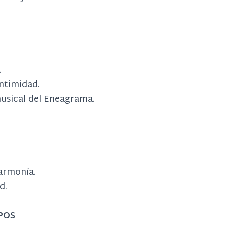
O
.
intimidad.
usical del Eneagrama.
 armonía.
d.
IPOS