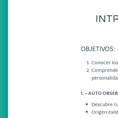
INT
OBJETIVOS:
Conocer los
Comprender 
personalid
I. –
AUTO OBSE
Descubre tu
Origen exist