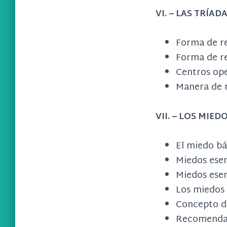
VI. – LAS TRÍA
Forma de re
Forma de re
Centros ope
Manera de r
VII. – LOS MIED
El miedo bá
Miedos esen
Miedos esen
Los miedos 
Concepto de
Recomendac