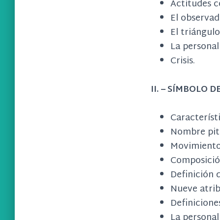
Actitudes c
El observad
El triángulo
La personal
Crisis.
II. – SÍMBOLO 
Característi
Nombre pit
Movimiento
Composició
Definición 
Nueve atrib
Definicione
La personal